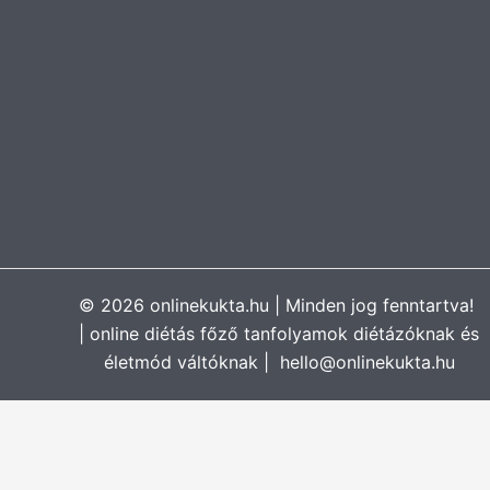
© 2026 onlinekukta.hu | Minden jog fenntartva!
| online diétás főző tanfolyamok diétázóknak és
életmód váltóknak | hello@onlinekukta.hu