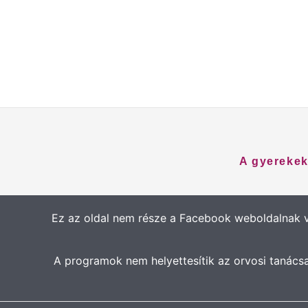
Skip
to
content
A gyerekek
Ez az oldal nem része a Facebook weboldalnak 
A programok nem helyettesítik az orvosi tanács