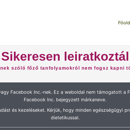
Főold
Sikeresen leiratkoztál
nek szóló főző tanfolyamokról nem fogsz kapni tö
vagy Facebook Inc.-nek. Ez a weboldal nem támogatott a
Facebook Inc. bejegyzett márkaneve.
adást és kezeléseket. Kérjük, hogy minden egészségügyi pr
dietetikussal.