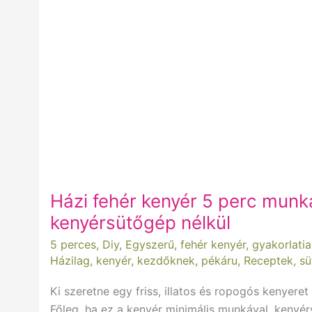
munkával
kenyérsütőgép
nélkül
Házi fehér kenyér 5 perc munk
kenyérsütőgép nélkül
5 perces
,
Diy
,
Egyszerű
,
fehér kenyér
,
gyakorlatia
Házilag
,
kenyér
,
kezdőknek
,
pékáru
,
Receptek
,
sü
Ki szeretne egy friss, illatos és ropogós kenyere
Főleg, ha ez a kenyér minimális munkával, kenyér