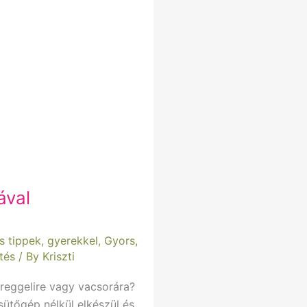
ával
s tippek
,
gyerekkel
,
Gyors
,
tés
/ By
Kriszti
t reggelire vagy vacsorára?
sütőgép nélkül elkészül és