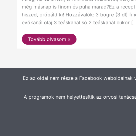
még másnap is finom és puha marad?Ez a recept 
hiszed, próbáld ki! Hozzávalók: 3 bögre (3 dl) fi
evőkanál olaj 3 teáskanál só 2 teáskanál cukor [
Tovább olvasom »
Ez az oldal nem része a Facebook weboldalnak 
A programok nem helyettesítik az orvosi tanács