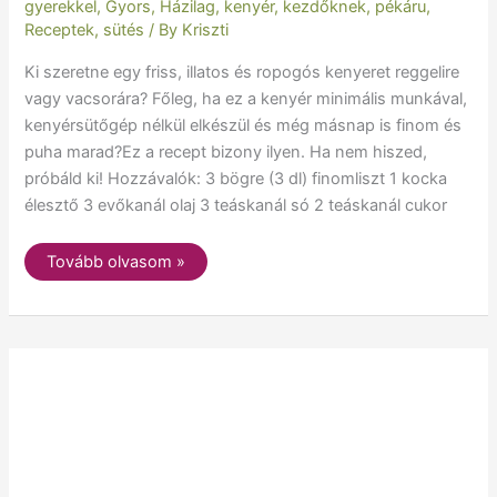
gyerekkel
,
Gyors
,
Házilag
,
kenyér
,
kezdőknek
,
pékáru
,
Receptek
,
sütés
/ By
Kriszti
Ki szeretne egy friss, illatos és ropogós kenyeret reggelire
vagy vacsorára? Főleg, ha ez a kenyér minimális munkával,
kenyérsütőgép nélkül elkészül és még másnap is finom és
puha marad?Ez a recept bizony ilyen. Ha nem hiszed,
próbáld ki! Hozzávalók: 3 bögre (3 dl) finomliszt 1 kocka
élesztő 3 evőkanál olaj 3 teáskanál só 2 teáskanál cukor
Tovább olvasom »
Meggyes-
mákos
torta
egyszerűen
és
gyorsan