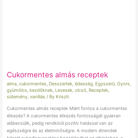
receptek
Cukormentes almás receptek
alma
,
cukormentes
,
Desszertek
,
édesség
,
Egyszerű
,
Gyors
,
gyümölcs
,
kezdőknek
,
Levesek
,
olcsó
,
Receptek
,
sütemény
,
vaníliás
/ By
Kriszti
Cukormentes almás receptek Miért fontos a cukormentes
étkezés? A cukormentes étkezés fontosságát gyakran
alábecsülik, pedig rendkívül pozitív hatással van az
egészségre és az életminőségre. A modern étrendek
túlzott cukorfogyasztása hozzájárulhat az elhízáshoz, a