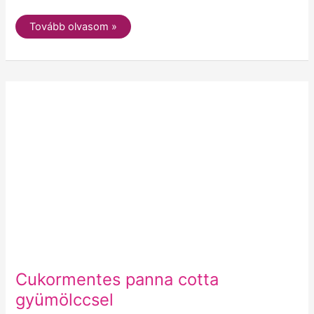
Tovább olvasom »
Cukormentes
panna
cotta
gyümölccsel
Cukormentes panna cotta
gyümölccsel