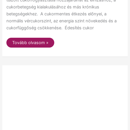
cukorbetegség kialakulásához és más krónikus
betegségekhez. A cukormentes étkezés előnyei, a
normális vércukorszint, az energia szint növekedés és a
cukorfüggőség csökkenése. Édesítés cukor
Tovább olvasom »
Ízletes
és
Egészséges
cukormentes
Linzer
Süti
nem
csak
Karácsonyra