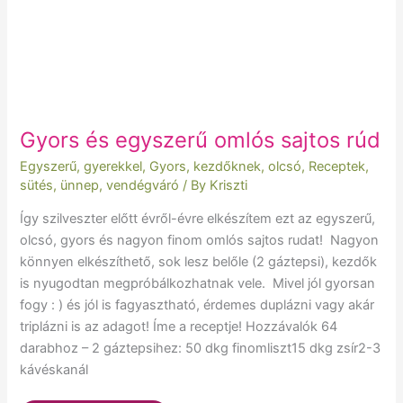
Gyors és egyszerű omlós sajtos rúd
Egyszerű
,
gyerekkel
,
Gyors
,
kezdőknek
,
olcsó
,
Receptek
,
sütés
,
ünnep
,
vendégváró
/ By
Kriszti
Így szilveszter előtt évről-évre elkészítem ezt az egyszerű,
olcsó, gyors és nagyon finom omlós sajtos rudat! Nagyon
könnyen elkészíthető, sok lesz belőle (2 gáztepsi), kezdők
is nyugodtan megpróbálkozhatnak vele. Mivel jól gyorsan
fogy : ) és jól is fagyasztható, érdemes duplázni vagy akár
triplázni is az adagot! Íme a receptje! Hozzávalók 64
darabhoz – 2 gáztepsihez: 50 dkg finomliszt15 dkg zsír2-3
kávéskanál