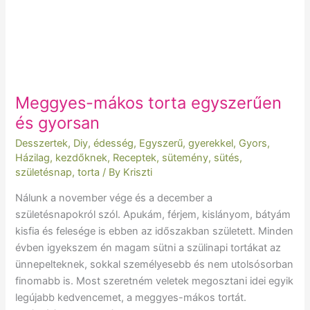
Meggyes-mákos torta egyszerűen
és gyorsan
Desszertek
,
Diy
,
édesség
,
Egyszerű
,
gyerekkel
,
Gyors
,
Házilag
,
kezdőknek
,
Receptek
,
sütemény
,
sütés
,
születésnap
,
torta
/ By
Kriszti
Nálunk a november vége és a december a
születésnapokról szól. Apukám, férjem, kislányom, bátyám
kisfia és felesége is ebben az időszakban született. Minden
évben igyekszem én magam sütni a szülinapi tortákat az
ünnepelteknek, sokkal személyesebb és nem utolsósorban
finomabb is. Most szeretném veletek megosztani idei egyik
legújabb kedvencemet, a meggyes-mákos tortát.