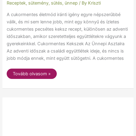
Receptek
,
sütemény
,
sütés
,
ünnep
/ By
Kriszti
A cukormentes életmód iránti igény egyre népszerűbbé
válik, és mi sem lenne jobb, mint egy könnyű és ízletes
cukormentes pecsétes keksz recept, különösen az adventi
időszakban, amikor szeretetteljes együttlétekre vágyunk a
gyerekeinkkel. Cukormentes Kekszek Az Ünnepi Asztalra
Az adventi időszak a családi együttlétek ideje, és nincs is
jobb módja ennek, mint együtt sütögetni. A cukormentes
Tovább olvasom »
Gyors
és
egyszerű
omlós
sajtos
rúd