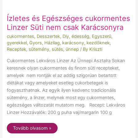
Ízletes és Egészséges cukormentes
Linzer Süti nem csak Karácsonyra
cukormentes
,
Desszertek
,
Diy
,
édesség
,
Egyszerű
,
gyerekkel
,
Gyors
,
Házilag
,
karácsony
,
kezdőknek
,
Receptek
,
sütemény
,
sütés
,
ünnep
/ By
Kriszti
Cukormentes Lekváros Linzer Az Ünnepi Asztalra Sokan
keresnek olyan cukormentes és finom süti recepteket,
amelyek nem rontják el az addig szigorúan betartott
diétákat vagy amelyeket esetleg cukorbetegek is
fogyaszthatnak. Az egyik ilyen kedvenc tradicionális
sütemény, a linzer, melynek most egy cukormentes,
egészséges változatát mutatom meg. Recept: Lekváros
Linzer Hozzávalók: 200 g puha vaj/margarin 100 g
Tovább olvasom »