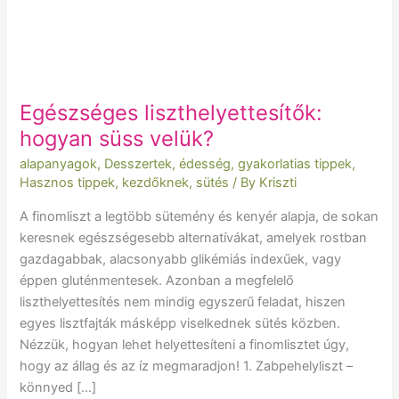
Egészséges liszthelyettesítők:
hogyan süss velük?
alapanyagok
,
Desszertek
,
édesség
,
gyakorlatias tippek
,
Hasznos tippek
,
kezdőknek
,
sütés
/ By
Kriszti
A finomliszt a legtöbb sütemény és kenyér alapja, de sokan
keresnek egészségesebb alternatívákat, amelyek rostban
gazdagabbak, alacsonyabb glikémiás indexűek, vagy
éppen gluténmentesek. Azonban a megfelelő
liszthelyettesítés nem mindig egyszerű feladat, hiszen
egyes lisztfajták másképp viselkednek sütés közben.
Nézzük, hogyan lehet helyettesíteni a finomlisztet úgy,
hogy az állag és az íz megmaradjon! 1. Zabpehelyliszt –
könnyed […]