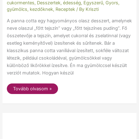
cukormentes
,
Desszertek
,
édesség
,
Egyszerű
,
Gyors
,
gyümölcs
,
kezdőknek
,
Receptek
/ By
Kriszti
A panna cotta egy hagyományos olasz desszert, amelynek
neve olaszul „főtt tejszín” vagy „főtt tejszínes puding”. Fő
összetevője a tejszín, amelyet cukorral és zselatinnal (vagy
esetleg keményítővel) ízesítenek és sűrítenek. Bár a
klasszikus panna cotta vaníliával ízesített, sokféle változat
létezik, például csokoládéval, gyümölcsökkel vagy
különböző likőrökkel ízesítve. Én ma gyümölccsel készült
verziót mutatok. Hogyan készül
Tovább olvasom »
cukormentes
piskóta
recept