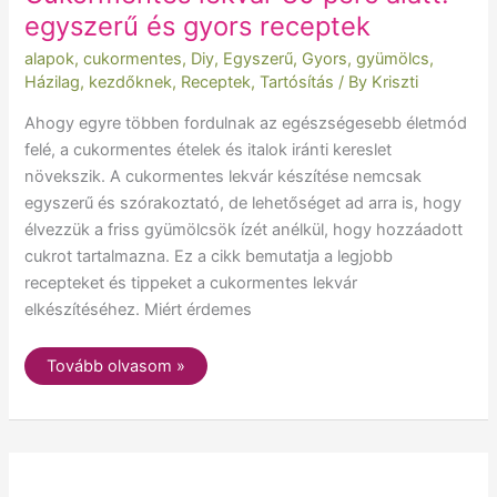
egyszerű és gyors receptek
alapok
,
cukormentes
,
Diy
,
Egyszerű
,
Gyors
,
gyümölcs
,
Házilag
,
kezdőknek
,
Receptek
,
Tartósítás
/ By
Kriszti
Ahogy egyre többen fordulnak az egészségesebb életmód
felé, a cukormentes ételek és italok iránti kereslet
növekszik. A cukormentes lekvár készítése nemcsak
egyszerű és szórakoztató, de lehetőséget ad arra is, hogy
élvezzük a friss gyümölcsök ízét anélkül, hogy hozzáadott
cukrot tartalmazna. Ez a cikk bemutatja a legjobb
recepteket és tippeket a cukormentes lekvár
elkészítéséhez. Miért érdemes
Tovább olvasom »
Cukormentes
almás