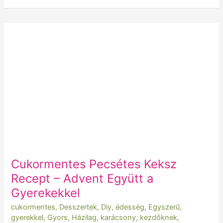
Cukormentes
Pecsétes
Keksz
Recept
–
Advent
Együtt
a
Gyerekekkel
Cukormentes Pecsétes Keksz
Recept – Advent Együtt a
Gyerekekkel
cukormentes
,
Desszertek
,
Diy
,
édesség
,
Egyszerű
,
gyerekkel
,
Gyors
,
Házilag
,
karácsony
,
kezdőknek
,