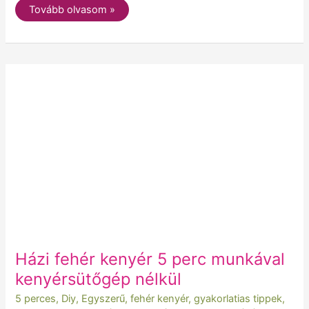
Tovább olvasom »
Házi
fehér
kenyér
5
perc
munkával
kenyérsütőgép
nélkül
Házi fehér kenyér 5 perc munkával
kenyérsütőgép nélkül
5 perces
,
Diy
,
Egyszerű
,
fehér kenyér
,
gyakorlatias tippek
,