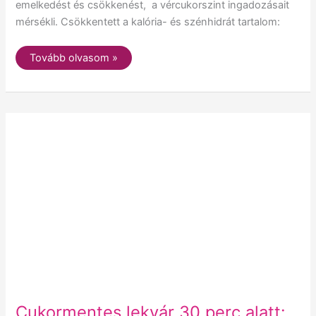
emelkedést és csökkenést, a vércukorszint ingadozásait
mérsékli. Csökkentett a kalória- és szénhidrát tartalom:
Tovább olvasom »
Cukormentes
lekvár
30
perc
alatt:
egyszerű
és
gyors
receptek
Cukormentes lekvár 30 perc alatt: