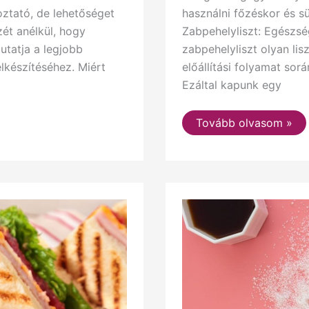
ztató, de lehetőséget
használni főzéskor és s
zét anélkül, hogy
Zabpehelyliszt: Egészsé
utatja a legjobb
zabpehelyliszt olyan lis
lkészítéséhez. Miért
előállítási folyamat sorá
Ezáltal kapunk egy
Tovább olvasom »
Hogyan
szoktassuk
le
a
gyerekeket
a
cukros
italokról
és
milyen