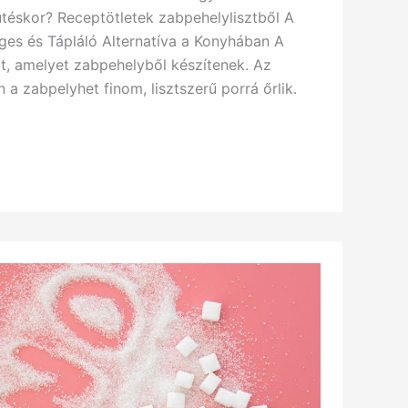
ütéskor? Receptötletek zabpehelylisztből A
ges és Tápláló Alternatíva a Konyhában A
zt, amelyet zabpehelyből készítenek. Az
n a zabpelyhet finom, lisztszerű porrá őrlik.