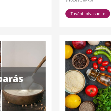
a főzést, akkor
Tovább olvasom »
VEGETA
ételízesítő
HÁZILAG
egyszerűen
–
leveskocka
helyett