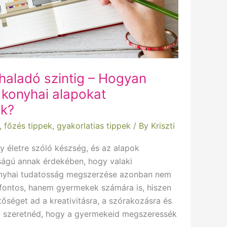
 haladó szintig – Hogyan
 konyhai alapokat
k?
,
főzés tippek
,
gyakorlatias tippek
/ By
Kriszti
y életre szóló készség, és az alapok
sságú annak érdekében, hogy valaki
onyhai tudatosság megszerzése azonban nem
 fontos, hanem gyermekek számára is, hiszen
tőséget ad a kreativitásra, a szórakozásra és
Ha szeretnéd, hogy a gyermekeid megszeressék