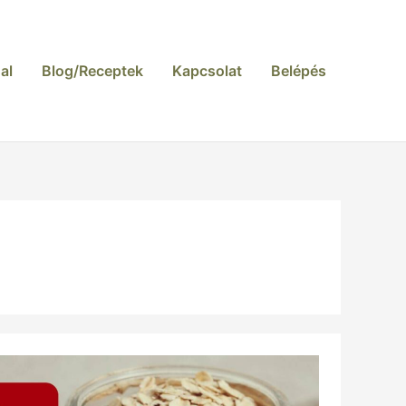
al
Blog/Receptek
Kapcsolat
Belépés