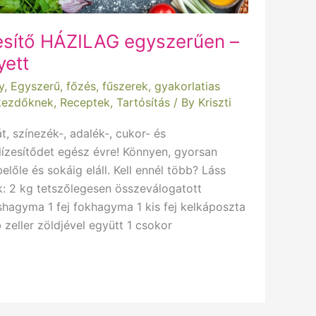
esítő HÁZILAG egyszerűen –
yett
y
,
Egyszerű
,
főzés
,
fűszerek
,
gyakorlatias
kezdőknek
,
Receptek
,
Tartósítás
/ By
Kriszti
t, színezék-, adalék-, cukor- és
lízesítődet egész évre! Könnyen, gyorsan
előle és sokáig eláll. Kell ennél több? Láss
: 2 kg tetszőlegesen összeválogatott
öshagyma 1 fej fokhagyma 1 kis fej kelkáposzta
 zeller zöldjével együtt 1 csokor