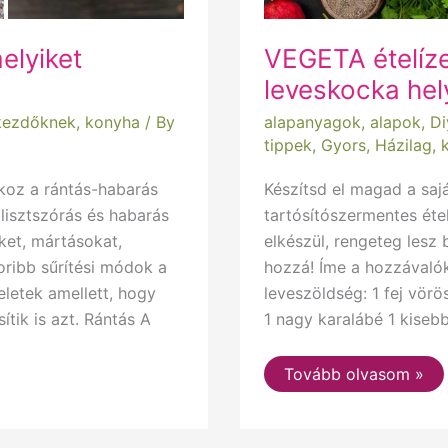
elyiket
VEGETA ételíz
leveskocka hel
kezdőknek
,
konyha
/ By
alapanyagok
,
alapok
,
Di
tippek
,
Gyors
,
Házilag
,
koz a rántás-habarás
Készítsd el magad a sajá
 lisztszórás és habarás
tartósítószermentes éte
eket, mártásokat,
elkészül, rengeteg lesz b
oribb sűrítési módok a
hozzá! Íme a hozzávalók
eletek amellett, hogy
leveszöldség: 1 fej vör
ítik is azt. Rántás A
1 nagy karalábé 1 kisebb
Tovább olvasom »