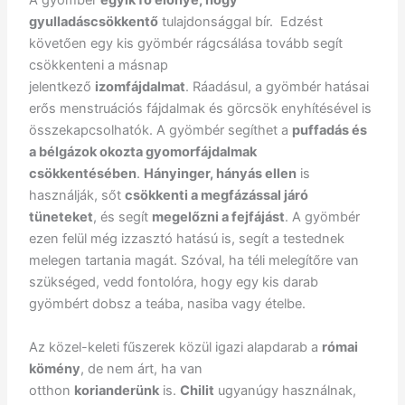
A gyömbér
egyik fő előnye, hogy
gyulladáscsökkentő
tulajdonsággal bír. Edzést
követően egy kis gyömbér rágcsálása tovább segít
csökkenteni a másnap
jelentkező
izomfájdalmat
. Ráadásul, a gyömbér hatásai
erős menstruációs fájdalmak és görcsök enyhítésével is
összekapcsolhatók. A gyömbér segíthet a
puffadás és
a bélgázok okozta gyomorfájdalmak
csökkentésében
.
Hányinger, hányás ellen
is
használják, sőt
csökkenti a megfázással járó
tüneteket
, és segít
megelőzni a fejfájást
. A gyömbér
ezen felül még izzasztó hatású is, segít a testednek
melegen tartania magát. Szóval, ha téli melegítőre van
szükséged, vedd fontolóra, hogy egy kis darab
gyömbért dobsz a teába, nasiba vagy ételbe.
Az közel-keleti fűszerek közül igazi alapdarab a
római
kömény
, de nem árt, ha van
otthon
korianderünk
is.
Chilit
ugyanúgy használnak,