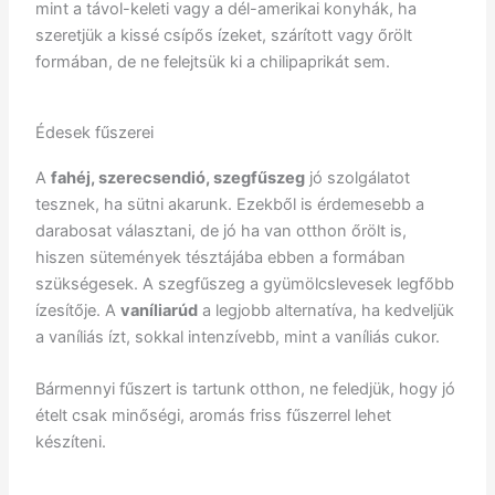
mint a távol-keleti vagy a dél-amerikai konyhák, ha
szeretjük a kissé csípős ízeket, szárított vagy őrölt
formában, de ne felejtsük ki a chilipaprikát sem.
Édesek fűszerei
A
fahéj, szerecsendió, szegfűszeg
jó szolgálatot
tesznek, ha sütni akarunk. Ezekből is érdemesebb a
darabosat választani, de jó ha van otthon őrölt is,
hiszen sütemények tésztájába ebben a formában
szükségesek. A szegfűszeg a gyümölcslevesek legfőbb
ízesítője. A
vaníliarúd
a legjobb alternatíva, ha kedveljük
a vaníliás ízt, sokkal intenzívebb, mint a vaníliás cukor.
Bármennyi fűszert is tartunk otthon, ne feledjük, hogy jó
ételt csak minőségi, aromás friss fűszerrel lehet
készíteni.