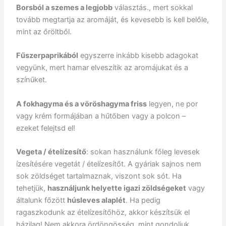
Borsból a szemes a legjobb
választás., mert sokkal
tovább megtartja az aromáját, és kevesebb is kell belőle,
mint az őröltből.
Fűszerpaprikából
egyszerre inkább kisebb adagokat
vegyünk, mert hamar elveszítik az aromájukat és a
színűket.
A fokhagyma és a vöröshagyma friss
legyen, ne por
vagy krém formájában a hűtőben vagy a polcon –
ezeket felejtsd el!
Vegeta / ételízesítő
: sokan használunk főleg levesek
ízesítésére vegetát / ételízesítőt. A gyáriak sajnos nem
sok zöldséget tartalmaznak, viszont sok sót. Ha
tehetjük,
használjunk helyette igazi zöldségeket
vagy
általunk főzött
húsleves alaplét
. Ha pedig
ragaszkodunk az ételízesítőhöz, akkor készítsük el
házilag! Nem akkora ördöngösség, mint gondoljuk.