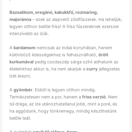
Bazsalikom, oregánó, kakukkfű, rozmaring,
majoránna
– ezek az alapvető zöldfűszerek. Ha tehetjük,
legyen otthon belőle friss! A friss fűszereknek ezerszer
intenzívebb az ízük.
A
kardamom
nemcsak az indiai konyhában, hanem
különböző édességekhez is felhasználható,
őrölt
kurkumával
pedig csodaszép sárga színt adhatunk az
ételeinkhez akkor is, ha nem akarjuk a
curry
jellegzetes
ízét érezni.
A
gyömbér
. Ebből is legyen otthon mindig.
Természetesen nem a por, hanem a
friss verzió
. Nem
túl drága, az íze utánozhatatlanul jobb, mint a poré, és
ha aggódunk, hogy tönkremegy, mindig készíthetünk
belőle teát.