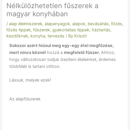
Nélkülözhetetlen fűszerek a
magyar konyhában
/
alap élelmiszerek
,
alapanyagok
,
alapok
,
bevásárlás
,
főzés
,
főzés tippek
,
fűszerek
,
gyakorlatias tippek
,
háztartás
,
kezdőknek
,
konyha
,
tervezés
/ By
Kriszti
Sokszor azért hiúsul meg egy-egy étel megfőzése,
mert nincs kéznél
hozzá a
megfelelő fűszer.
Ahhoz,
hogy változatosan tudjuk ízesíteni ételeinket, érdemes
többfélét is tartani otthon.
Lássuk, melyek ezek!
Az alapfűszerek