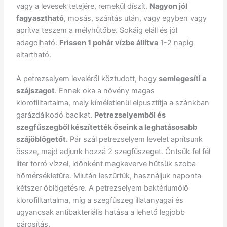
vagy a levesek tetejére, remekül díszít.
Nagyon jól
fagyasztható
, mosás, szárítás után, vagy egyben vagy
aprítva teszem a mélyhűtőbe. Sokáig eláll és jól
adagolható.
Frissen 1 pohár vízbe állítva
1-2 napig
eltartható.
A petrezselyem leveléről köztudott, hogy
semlegesíti a
szájszagot
. Ennek oka a növény magas
klorofilltartalma, mely kíméletlenül elpusztítja a szánkban
garázdálkodó bacikat.
Petrezselyemből és
szegfűszegből készítették őseink a leghatásosabb
szájöblögetőt.
Pár szál petrezselyem levelet aprítsunk
össze, majd adjunk hozzá 2 szegfűszeget. Öntsük fel fél
liter forró vízzel, időnként megkeverve hűtsük szoba
hőmérsékletűre. Miután leszűrtük, használjuk naponta
kétszer öblögetésre. A petrezselyem baktériumölő
klorofilltartalma, míg a szegfűszeg illatanyagai és
ugyancsak antibakteriális hatása a lehető legjobb
párosítás.