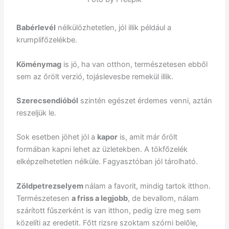
Babérlevél
nélkülözhetetlen, jól illik például a
krumplifőzelékbe.
Köménymag
is jó, ha van otthon, természetesen ebből
sem az őrölt verzió, tojáslevesbe remekül illik.
Szerecsendióból
szintén egészet érdemes venni, aztán
reszeljük le.
Sok esetben jöhet jól a
kapor
is, amit már őrölt
formában kapni lehet az üzletekben. A tökfőzelék
elképzelhetetlen nélküle. Fagyasztóban jól tárolható.
Zöldpetrezselyem
nálam a favorit, mindig tartok itthon.
Természetesen
a friss a legjobb
, de bevallom, nálam
szárított fűszerként is van itthon, pedig ízre meg sem
közelíti az eredetit. Főtt rizsre szoktam szórni belőle,