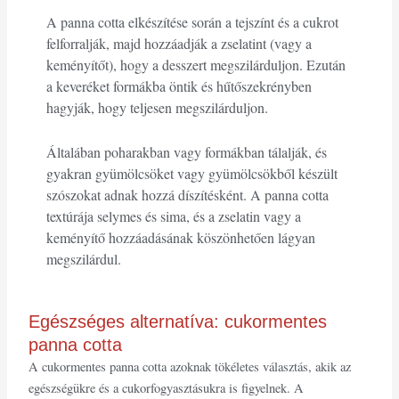
A panna cotta elkészítése során a tejszínt és a cukrot
felforralják, majd hozzáadják a zselatint (vagy a
keményítőt), hogy a desszert megszilárduljon. Ezután
a keveréket formákba öntik és hűtőszekrényben
hagyják, hogy teljesen megszilárduljon.
Általában poharakban vagy formákban tálalják, és
gyakran gyümölcsöket vagy gyümölcsökből készült
szószokat adnak hozzá díszítésként. A panna cotta
textúrája selymes és sima, és a zselatin vagy a
keményítő hozzáadásának köszönhetően lágyan
megszilárdul.
Egészséges alternatíva: cukormentes
panna cotta
A cukormentes panna cotta azoknak tökéletes választás, akik az
egészségükre és a cukorfogyasztásukra is figyelnek. A