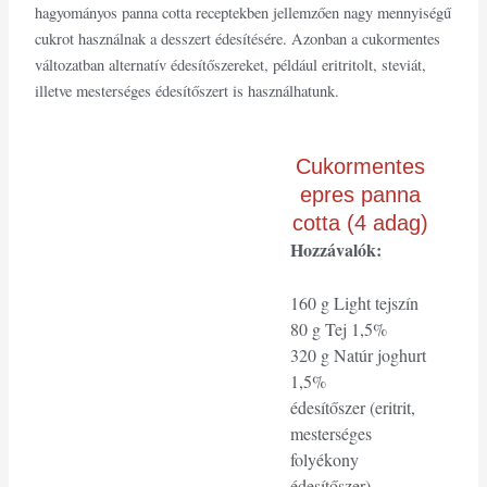
hagyományos panna cotta receptekben jellemzően nagy mennyiségű
cukrot használnak a desszert édesítésére. Azonban a cukormentes
változatban alternatív édesítőszereket, például eritritolt, steviát,
illetve mesterséges édesítőszert is használhatunk.
Cukormentes
epres panna
cotta (4 adag)
Hozzávalók:
160 g Light tejszín
80 g Tej 1,5%
320 g Natúr joghurt
1,5%
édesítőszer (eritrit,
mesterséges
folyékony
édesítőszer)