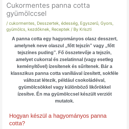
Cukormentes panna cotta
gyümölccsel
/
cukormentes
,
Desszertek
,
édesség
,
Egyszerű
,
Gyors
,
gyümölcs
,
kezdőknek
,
Receptek
/ By
Kriszti
A panna cotta egy hagyományos olasz desszert,
amelynek neve olaszul „főtt tejszín” vagy „főtt
tejszínes puding”. Fő összetevője a tejszín,
amelyet cukorral és zselatinnal (vagy esetleg
keményítővel) ízesítenek és sűrítenek. Bár a
klasszikus panna cotta vaníliával ízesített, sokféle
változat létezik, például csokoládéval,
gyümölcsökkel vagy különböző likőrökkel
ízesítve. Én ma gyümölccsel készült verziót
mutatok.
Hogyan készül a hagyományos panna
cotta?