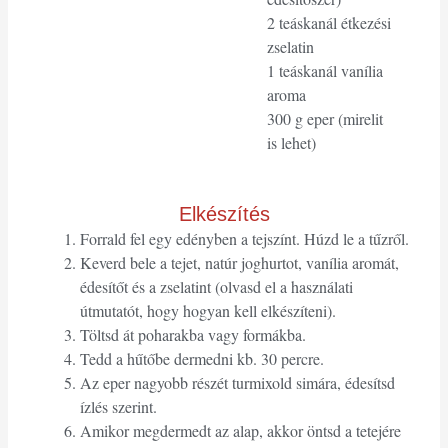
2 teáskanál étkezési
zselatin
1 teáskanál vanília
aroma
300 g eper (mirelit
is lehet)
Elkészítés
Forrald fel egy edényben a tejszínt. Húzd le a tűzről.
Keverd bele a tejet, natúr joghurtot, vanília aromát,
édesítőt és a zselatint (olvasd el a használati
útmutatót, hogy hogyan kell elkészíteni).
Töltsd át poharakba vagy formákba.
Tedd a hűtőbe dermedni kb. 30 percre.
Az eper nagyobb részét turmixold simára, édesítsd
ízlés szerint.
Amikor megdermedt az alap, akkor öntsd a tetejére