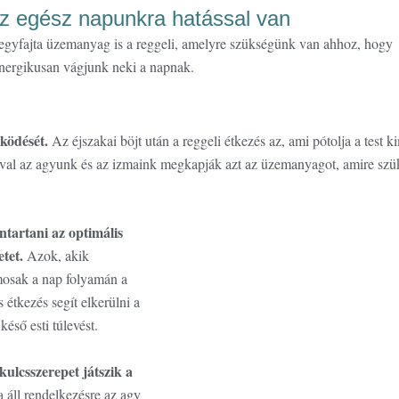
z egész napunkra hatással van
egyfajta üzemanyag is a reggeli, amelyre szükségünk van ahhoz, hogy
 energikusan vágjunk neki a napnak.
űködését.
Az éjszakai böjt után a reggeli étkezés az, ami pótolja a test k
ásával az agyunk és az izmaink megkapják azt az üzemanyagot, amire sz
ntartani az optimális
tet.
Azok, akik
mosak a nap folyamán a
s étkezés segít elkerülni a
késő esti túlevést.
kulcsszerepet játszik a
 áll rendelkezésre az agy