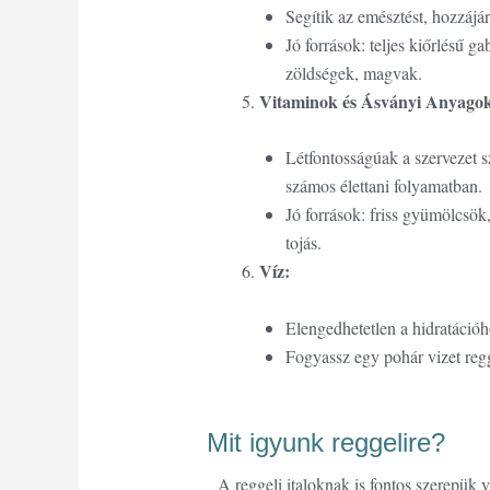
Segítik az emésztést, hozzájár
Jó források: teljes kiőrlésű 
zöldségek, magvak.
Vitaminok és Ásványi Anyago
Létfontosságúak a szervezet s
számos élettani folyamatban.
Jó források: friss gyümölcsök
tojás.
Víz:
Elengedhetetlen a hidratáció
Fogyassz egy pohár vizet regg
Mit igyunk reggelire?
A reggeli italoknak is fontos szerepük v