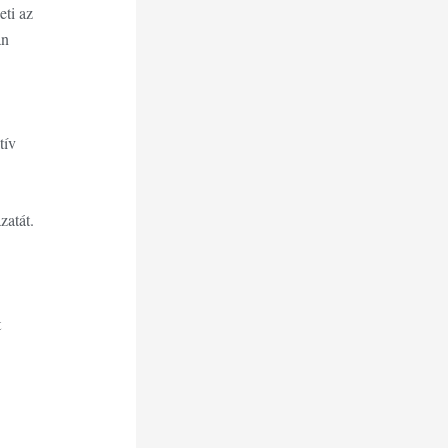
eti az
an
tív
zatát.
t