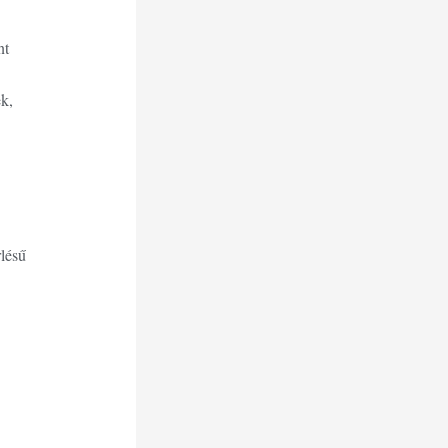
nt
ek,
rlésű