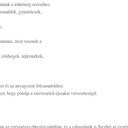
ulnak a telítettség érzéséhez.
gabonafélék, gyümölcsök,
k:
zámára, részt vesznek a
, zöldségek, tejtermékek,
hoz és az anyagcsere folyamatokhoz.
el, hogy pótolja a szervezeted éjszakai vízveszteségét.
an az egészséges étkezési rutinban, és a választásuk is függhet az egyén