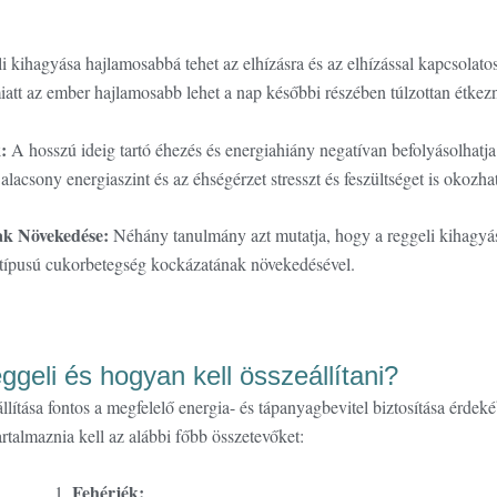
 kihagyása hajlamosabbá tehet az elhízásra és az elhízással kapcsolato
att az ember hajlamosabb lehet a nap későbbi részében túlzottan étkezn
:
A hosszú ideig tartó éhezés és energiahiány negatívan befolyásolhatja
 alacsony energiaszint és az éhségérzet stresszt és feszültséget is okozhat
k Növekedése:
Néhány tanulmány azt mutatja, hogy a reggeli kihagyá
 típusú cukorbetegség kockázatának növekedésével.
geli és hogyan kell összeállítani?
llítása fontos a megfelelő energia- és tápanyagbevitel biztosítása érdek
rtalmaznia kell az alábbi főbb összetevőket:
Fehérjék: