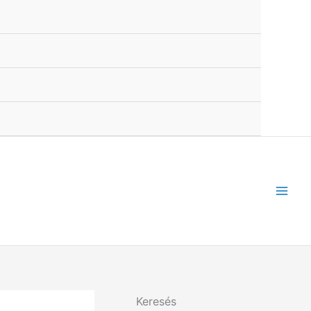
Keresés