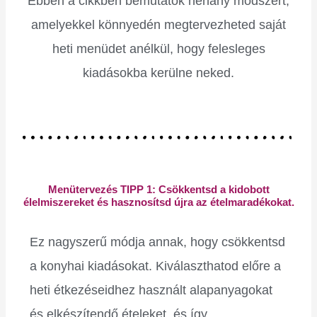
Ebben a cikkben bemutatok néhány módszert,
amelyekkel könnyedén megtervezheted saját
heti menüdet anélkül, hogy felesleges
kiadásokba kerülne neked.
Menütervezés TIPP 1: Csökkentsd a kidobott
élelmiszereket és hasznosítsd újra az ételmaradékokat.
Ez nagyszerű módja annak, hogy csökkentsd
a konyhai kiadásokat. Kiválaszthatod előre a
heti étkezéseidhez használt alapanyagokat
és elkészítendő ételeket, és így