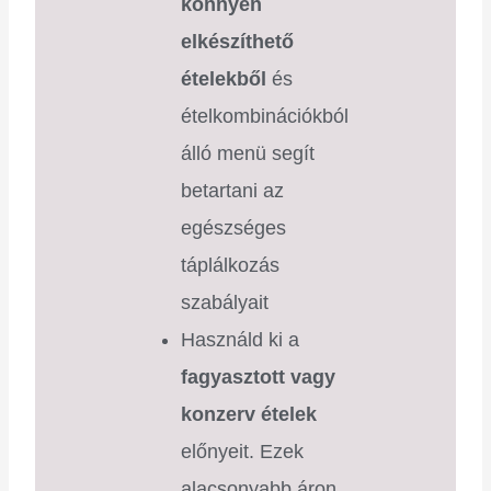
könnyen
elkészíthető
ételekből
és
ételkombinációkból
álló menü segít
betartani az
egészséges
táplálkozás
szabályait
Használd ki a
fagyasztott vagy
konzerv ételek
előnyeit. Ezek
alacsonyabb áron