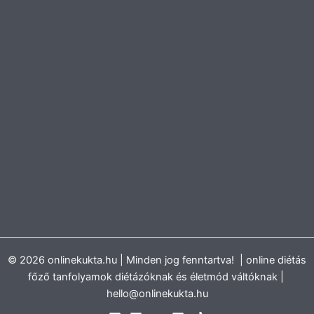
© 2026 onlinekukta.hu | Minden jog fenntartva! | online diétás
főző tanfolyamok diétázóknak és életmód váltóknak |
hello@onlinekukta.hu